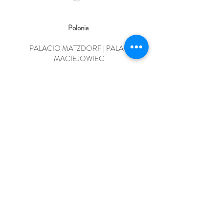
Polonia
PALACIO MATZDORF | PALAC
MACIEJOWIEC
Fundado 1834 | Est. 1834
Pałac Maciejowiec
59-623 Maciejowiec | Silesia | Polonia
T:
+48 728-885021
Venezuela​
Casa de Luxburg Carolath
Calle Carabobo Qta Luxburg-Carolath 7-21
4001 Maracaibo, Venezuela