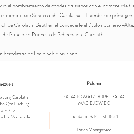
cedió el nombramiento de condes prusianos con el nombre «de C
on el nombre «de Schoenaich-Carolath». El nombre de primogeni
ich de Carolath-Beuthen al concederle el título nobiliario «Alt
bre de Príncipe o Princesa de Schoenaich-Carolath
ón hereditaria de linaje noble prusiano.
Polonia
nezuela​
PALACIO MATZDORF | PALAC
xburg Carolath
MACIEJOWIEC
obo Qta Luxburg-
lath 7-21
Fundado 1834 | Est. 1834
aibo, Venezuela
Pałac Maciejowiec