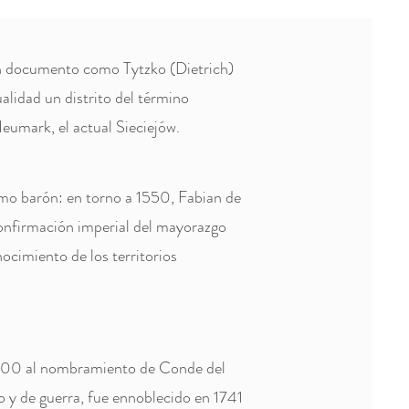
un documento como Tytzko (Dietrich)
lidad un distrito del término
eumark, el actual Sieciejów.
mo barón: en torno a 1550, Fabian de
confirmación imperial del mayorazgo
ocimiento de los territorios
700 al nombramiento de Conde del
 y de guerra, fue ennoblecido en 1741