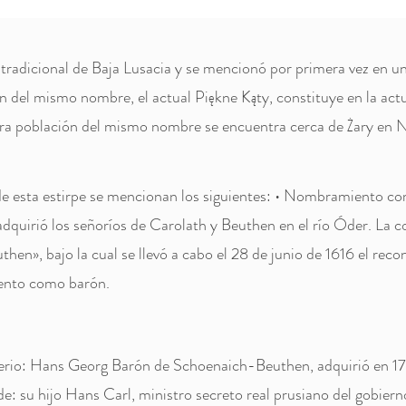
tradicional de Baja Lusacia y se mencionó por primera vez en 
del mismo nombre, el actual Piękne Kąty, constituye en la actua
tra población del mismo nombre se encuentra cerca de Żary en N
 esta estirpe se mencionan los siguientes: • Nombramiento co
quirió los señoríos de Carolath y Beuthen en el río Óder. La 
en», bajo la cual se llevó a cabo el 28 de junio de 1616 el recon
iento como barón.
io: Hans Georg Barón de Schoenaich-Beuthen, adquirió en 1
su hijo Hans Carl, ministro secreto real prusiano del gobierno