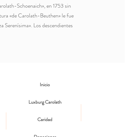
arolath-Schoenaich», en 1753 sin
tura «de Carolath-Beuthen» le fue
eza Serenísima». Los descendientes
Inicio
Luxburg Carolath
Caridad
Donaciones