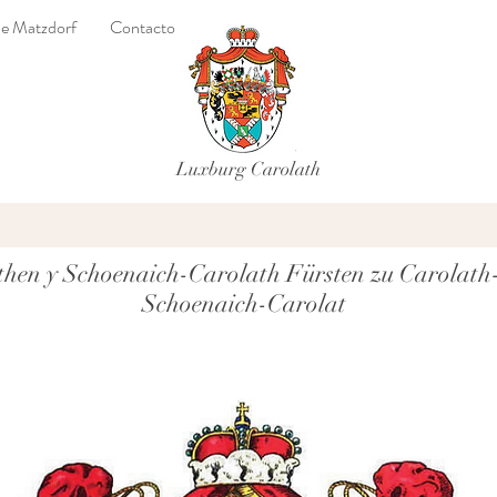
 de Matzdorf
Contacto
Luxburg Carolath
then y Schoenaich-Carolath Fürsten zu Carolat
Schoenaich-Carolat