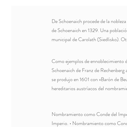
De Schoenaich procede de la nobleza 
de Schoenaich en 1329. Una población 
municipal de Carolath (Siedlisko). O
Como ejemplos de ennoblecimiento de
Schoenaich de Franz de Rechenberg ad
se produjo en 1601 con «Barón de Beuth
hereditarios austríacos del nombram
Nombramiento como Conde del Imper
Imperio. • Nombramiento como Conde: 